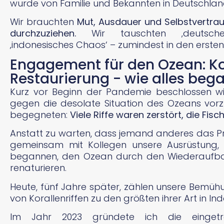
wurde von Familie und Bekannten in Deutschland
Wir brauchten
Mut, Ausdauer und Selbstvertra
durchzuziehen.
Wir tauschten ‚deutsche
‚indonesisches Chaos‘ – zumindest in den ersten
Engagement für den Ozean: Kor
Restaurierung - wie alles beg
Kurz vor Beginn der Pandemie beschlossen wir
gegen die desolate Situation des Ozeans vorz
begegneten:
Viele Riffe waren zerstört, die Fi
Anstatt zu warten, dass jemand anderes das Pr
gemeinsam mit Kollegen unsere Ausrüstung,
begannen, den Ozean durch den Wiederaufbau
renaturieren.
Heute, fünf Jahre später, zählen unsere Bemü
von Korallenriffen zu den größten ihrer Art in In
Im Jahr 2023 gründete ich die eingetr