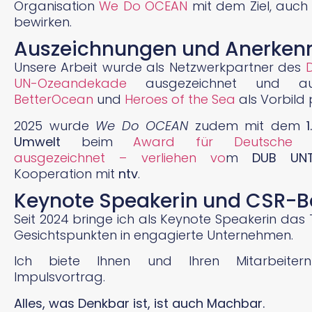
Organisation
We Do OCEAN
mit dem Ziel, auch
bewirken.
Auszeichnungen und Anerke
Unsere Arbeit wurde als Netzwerkpartner des
UN-Ozeandekade
ausgezeichnet und auf
BetterOcean
und
Heroes of the Sea
als Vorbild 
2025 wurde
We Do OCEAN
zudem mit dem
Umwelt
beim
Award für Deutsche Nach
ausgezeichnet – verliehen vo
m
DUB UNT
Kooperation mit
ntv
.
Keynote Speakerin und CSR-B
Seit 2024 bringe ich als Keynote Speakerin da
Gesichtspunkten in engagierte Unternehmen.
Ich biete Ihnen und Ihren Mitarbeitern
Impulsvortrag.
Alles, was Denkbar ist, ist auch Machbar.