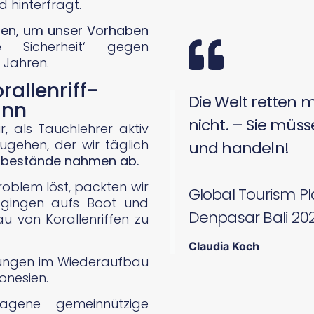
 hinterfragt.
uen, um unser Vorhaben
 Sicherheit‘ gegen
 Jahren.
allenriff-
Die Welt retten m
ann
nicht. – Sie müs
, als Tauchlehrer aktiv
ugehen, der wir täglich
und handeln!
schbestände nahmen ab.
oblem löst, packten wir
Global Tourism Pl
 gingen aufs Boot und
Denpasar Bali 20
 von Korallenriffen zu
Claudia Koch
hungen im Wiederaufbau
donesien.
agene gemeinnützige