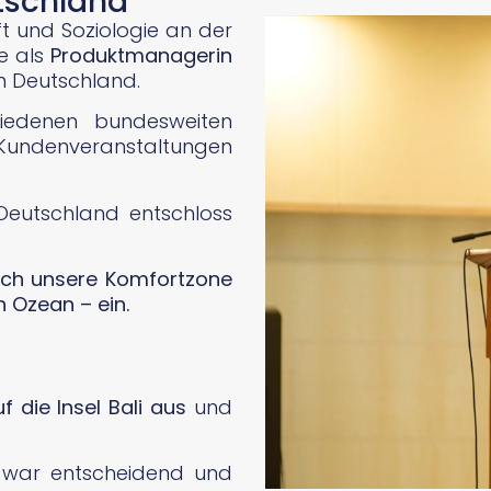
tschland
t und Soziologie an der
e als
Produktmanagerin
n Deutschland.
hiedenen bundesweiten
 Kundenveranstaltungen
 Deutschland entschloss
ich unsere Komfortzone
 Ozean – ein.
 die Insel Bali aus
und
ne war entscheidend und