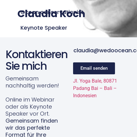
Claudia Koch
Ocean conservationist
Keynote Speaker
claudia@wedoocean.
Kontaktieren
Sie mich
Email senden
Gemeinsam
Jl. Yoga Bale, 80871
nachhaltig werden!
Padang Bai – Bali –
Indonesien
Online im Webinar
oder als Keynote
Speaker vor Ort.
Gemeinsam finden
wir das perfekte
Format für Ihre